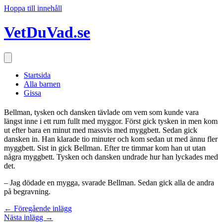
Hoppa till innehåll
VetDuVad.se
Startsida
Alla barnen
Gissa
Bellman, tysken och dansken tävlade om vem som kunde vara
längst inne i ett rum fullt med myggor. Först gick tysken in men kom
ut efter bara en minut med massvis med myggbett. Sedan gick
dansken in. Han klarade tio minuter och kom sedan ut med ännu fler
myggbett. Sist in gick Bellman. Efter tre timmar kom han ut utan
några myggbett. Tysken och dansken undrade hur han lyckades med
det.
– Jag dödade en mygga, svarade Bellman. Sedan gick alla de andra
på begravning.
Posts
← Föregående inlägg
Nästa inlägg →