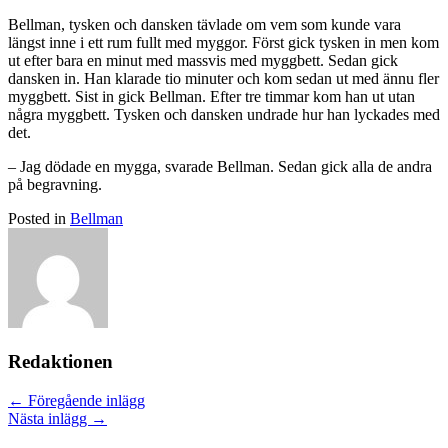
navigation
Bellman, tysken och dansken tävlade om vem som kunde vara
längst inne i ett rum fullt med myggor. Först gick tysken in men kom
ut efter bara en minut med massvis med myggbett. Sedan gick
dansken in. Han klarade tio minuter och kom sedan ut med ännu fler
myggbett. Sist in gick Bellman. Efter tre timmar kom han ut utan
några myggbett. Tysken och dansken undrade hur han lyckades med
det.
– Jag dödade en mygga, svarade Bellman. Sedan gick alla de andra
på begravning.
Posted in
Bellman
Redaktionen
Posts
← Föregående inlägg
Nästa inlägg →
navigation