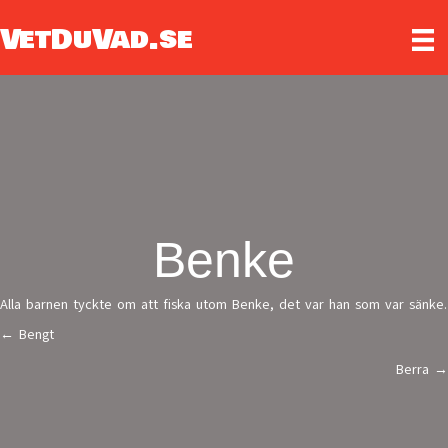
VetDuVad.se
Benke
Alla barnen tyckte om att fiska utom Benke, det var han som var sänke.
← Bengt
Posts
Berra →
navigation