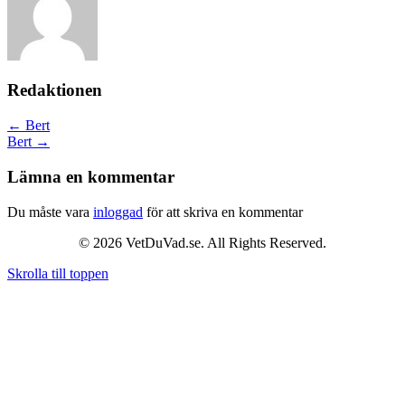
Redaktionen
Posts
← Bert
Bert →
navigation
Lämna en kommentar
Du måste vara
inloggad
för att skriva en kommentar
© 2026 VetDuVad.se. All Rights Reserved.
Skrolla till toppen