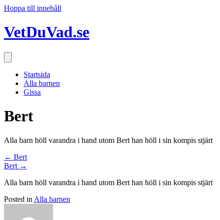
Hoppa till innehåll
VetDuVad.se
Startsida
Alla barnen
Gissa
Bert
Alla barn höll varandra i hand utom Bert han höll i sin kompis stjärt
Posts
← Bert
Bert →
navigation
Alla barn höll varandra i hand utom Bert han höll i sin kompis stjärt
Posted in
Alla barnen