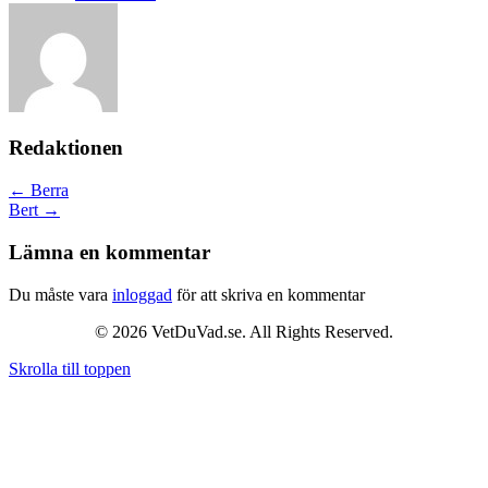
Redaktionen
Posts
← Berra
Bert →
navigation
Lämna en kommentar
Du måste vara
inloggad
för att skriva en kommentar
© 2026 VetDuVad.se. All Rights Reserved.
Skrolla till toppen