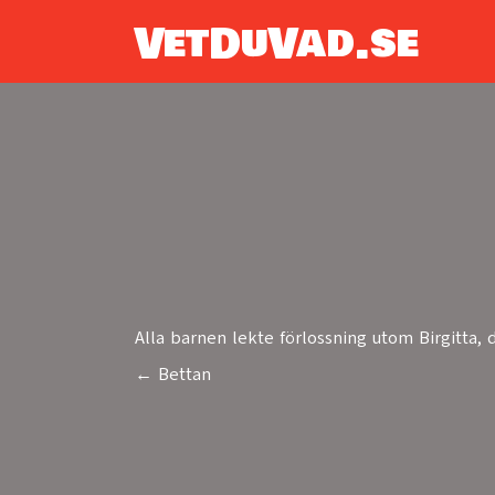
VetDuVad.se
Alla barnen lekte förlossning utom Birgitta, 
← Bettan
Posts
navigation