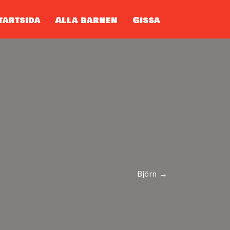
tartsida
Alla barnen
Gissa
Björn →