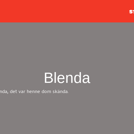
S
Blenda
nda, det var henne dom skända.