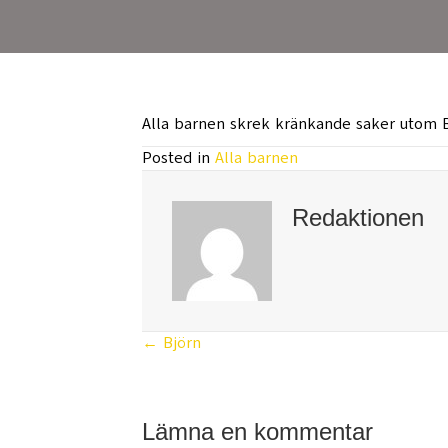
Alla barnen skrek kränkande saker utom 
Posted in
Alla barnen
Redaktionen
← Björn
Posts
navigation
Lämna en kommentar