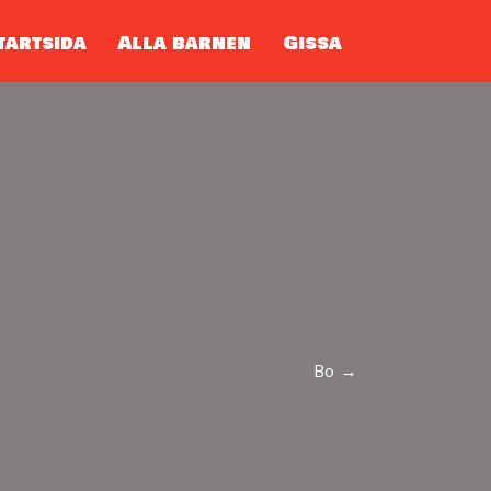
tartsida
Alla barnen
Gissa
Bo →