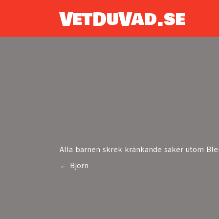
VetDuVad.se
Alla barnen skrek kränkande saker utom Ble
← Björn
Posts
navigation