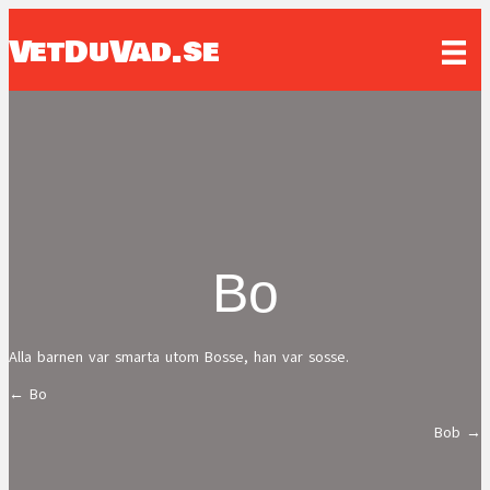
VetDuVad.se
Bo
Alla barnen var smarta utom Bosse, han var sosse.
← Bo
Posts
Bob →
navigation