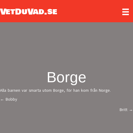
VetDuVad.se
Borge
Alla barnen var smarta utom Borge, för han kom från Norge.
← Bobby
Posts
Britt →
navigation