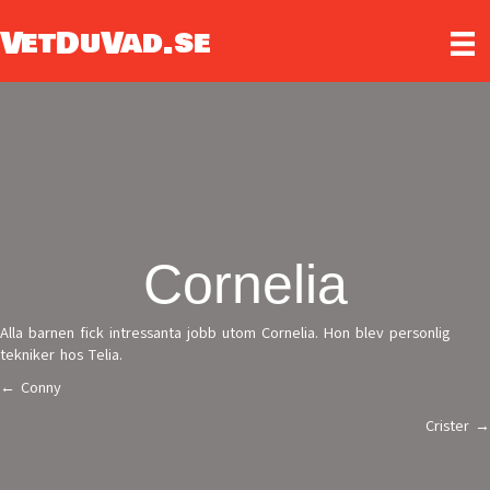
VetDuVad.se
Cornelia
Alla barnen fick intressanta jobb utom Cornelia. Hon blev personlig
tekniker hos Telia.
← Conny
Posts
Crister →
navigation