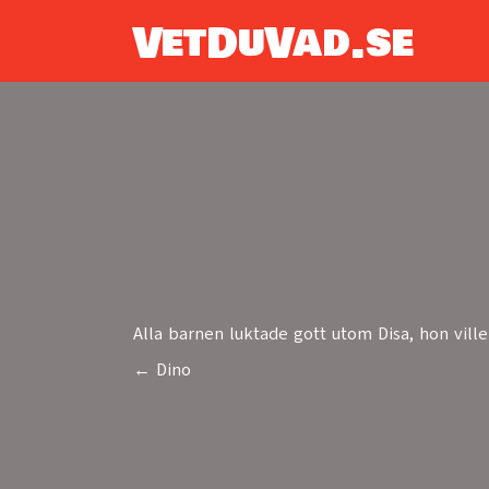
VetDuVad.se
Alla barnen luktade gott utom Disa, hon ville
← Dino
Posts
navigation