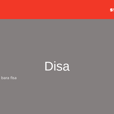
S
Disa
 bara fisa