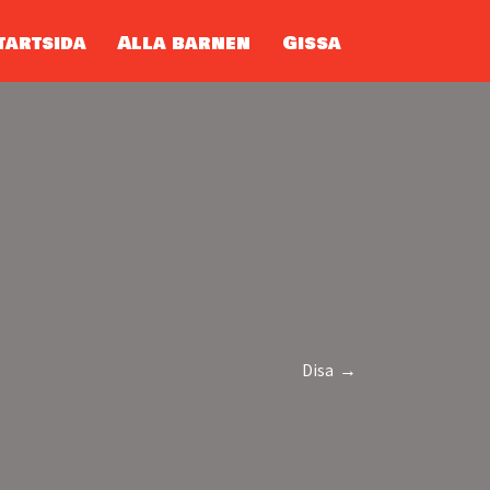
tartsida
Alla barnen
Gissa
Disa →