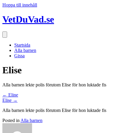
Hoppa till innehåll
VetDuVad.se
Startsida
Alla barnen
Gissa
Elise
Alla barnen lekte polis förutom Elise för hon luktade fis
Posts
← Eline
Elise →
navigation
Alla barnen lekte polis förutom Elise för hon luktade fis
Posted in
Alla barnen