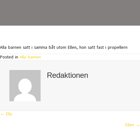
Alla barnen satt i samma båt utom Ellen, hon satt fast i propellern
Posted in
Alla barnen
Redaktionen
← Ella
Posts
Ellen →
navigation