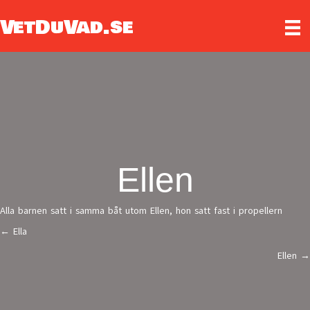
VetDuVad.se
Ellen
Alla barnen satt i samma båt utom Ellen, hon satt fast i propellern
← Ella
Posts
Ellen →
navigation