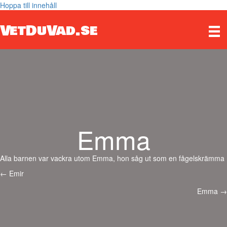
Hoppa till innehåll
VetDuVad.se
Emma
Alla barnen var vackra utom Emma, hon såg ut som en fågelskrämma
Posts
← Emir
navigation
Emma →