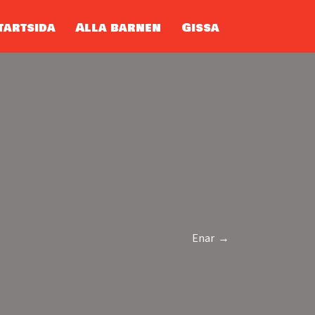
tartsida
Alla barnen
Gissa
Enar →