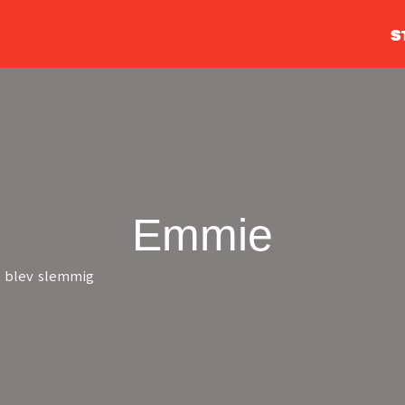
S
Emmie
n blev slemmig