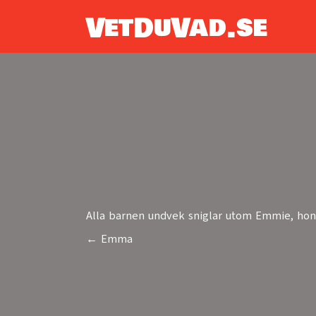
VetDuVad.se
Alla barnen undvek sniglar utom Emmie, ho
← Emma
Posts
navigation