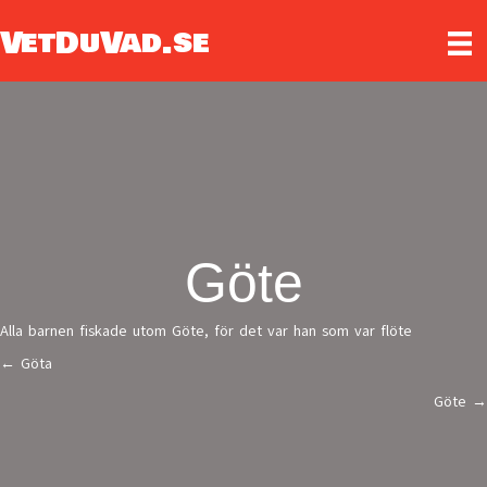
VetDuVad.se
Göte
Alla barnen fiskade utom Göte, för det var han som var flöte
← Göta
Posts
Göte →
navigation