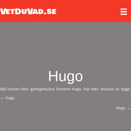
VetDuVad.se
Hugo
Alla barnen blev getingstuckna förutom Hugo, han blev stucken av tjugo.
← Hugo
Posts
Hugo →
navigation