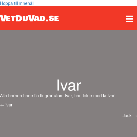
Hoppa till innehåll
VetDuVad.se
Ivar
Alla barnen hade tio fingrar utom Ivar, han lekte med knivar.
Posts
← ivar
navigation
Jack →