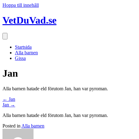
Hoppa till innehåll
VetDuVad.se
Startsida
Alla barnen
Gissa
Jan
Alla barnen hatade eld förutom Jan, han var pyroman.
Posts
← Jan
Jan →
navigation
Alla barnen hatade eld förutom Jan, han var pyroman.
Posted in
Alla barnen