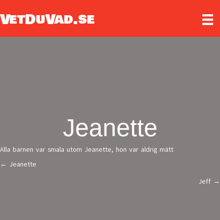
VetDuVad.se
Jeanette
Alla barnen var smala utom Jeanette, hon var aldrig mätt
← Jeanette
Posts
Jeff →
navigation