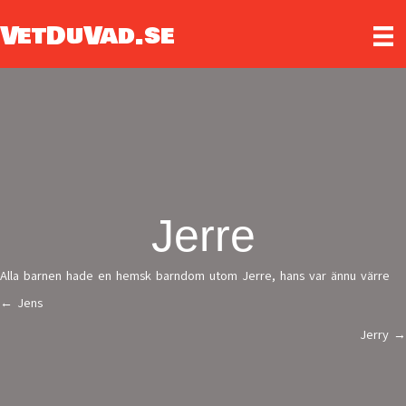
VetDuVad.se
Jerre
Alla barnen hade en hemsk barndom utom Jerre, hans var ännu värre
← Jens
Posts
Jerry →
navigation