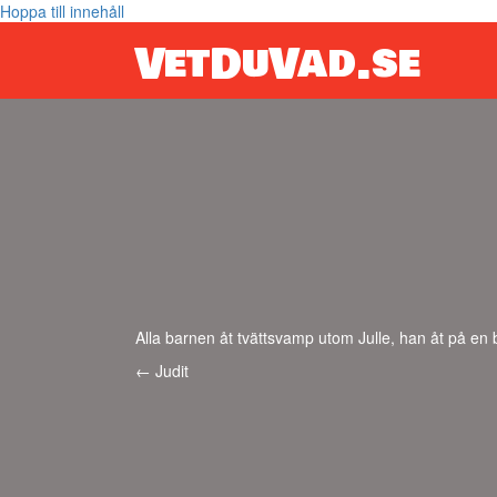
Hoppa till innehåll
VetDuVad.se
Alla barnen åt tvättsvamp utom Julle, han åt på en 
Posts
← Judit
navigation