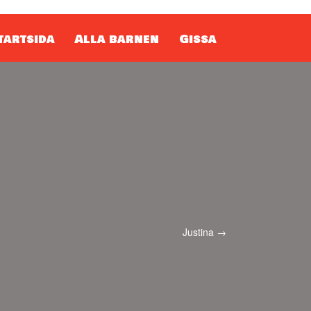
tartsida
Alla barnen
Gissa
Justina →