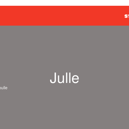
S
Julle
bulle