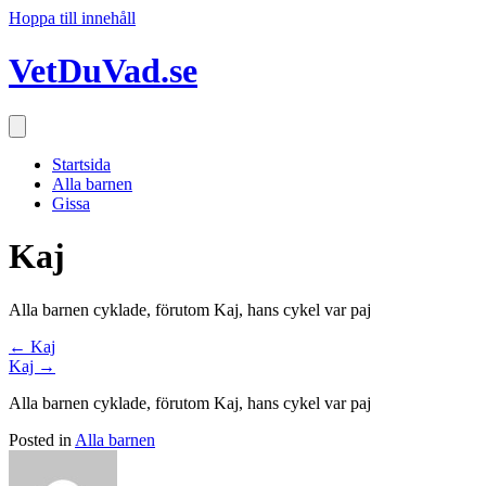
Hoppa till innehåll
VetDuVad.se
Startsida
Alla barnen
Gissa
Kaj
Alla barnen cyklade, förutom Kaj, hans cykel var paj
Posts
← Kaj
Kaj →
navigation
Alla barnen cyklade, förutom Kaj, hans cykel var paj
Posted in
Alla barnen