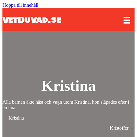
Hoppa till innehåll
VetDuVad.se
Kristina
Alla barnen åkte häst och vagn utom Kristina, hon släpades efter i
en lina.
Posts
← Kristina
navigation
Kristoffer →