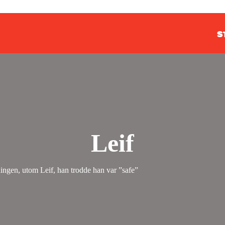
S
Leif
ningen, utom Leif, han trodde han var ”safe”