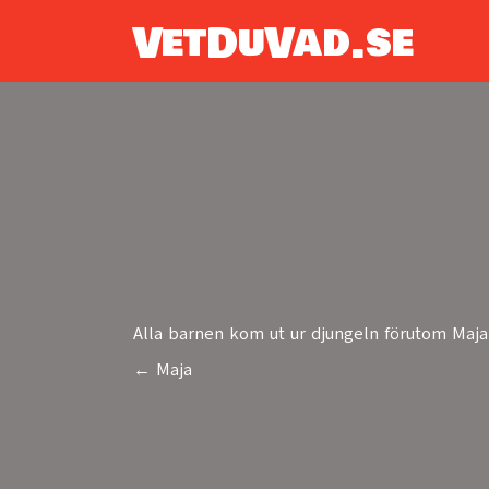
VetDuVad.se
Alla barnen kom ut ur djungeln förutom Maja
← Maja
Posts
navigation