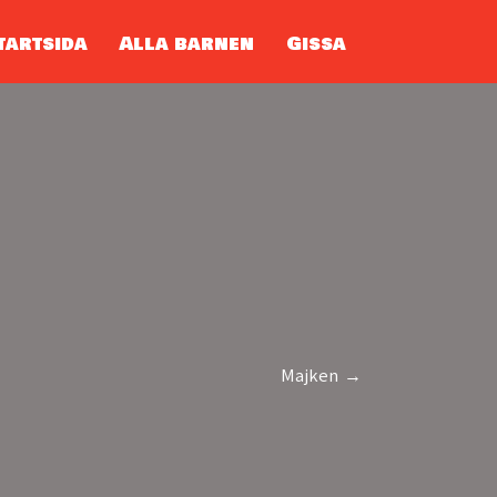
tartsida
Alla barnen
Gissa
Majken →