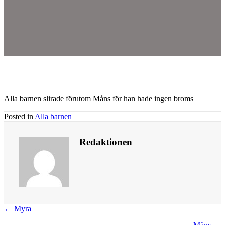
Alla barnen slirade förutom Måns för han hade ingen broms
Posted in
Alla barnen
Redaktionen
Posts
← Myra
navigation