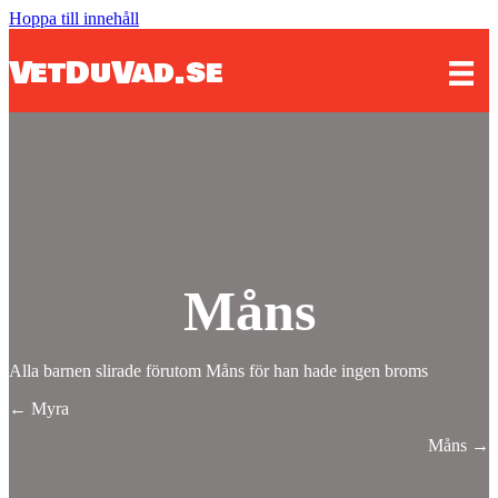
Hoppa till innehåll
VetDuVad.se
Måns
Alla barnen slirade förutom Måns för han hade ingen broms
Posts
← Myra
navigation
Måns →