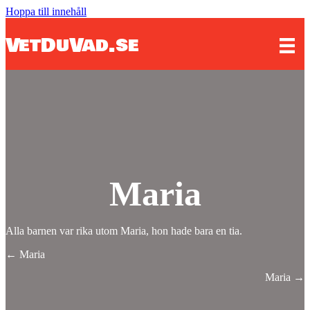
Hoppa till innehåll
VetDuVad.se
Maria
Alla barnen var rika utom Maria, hon hade bara en tia.
Posts
← Maria
navigation
Maria →