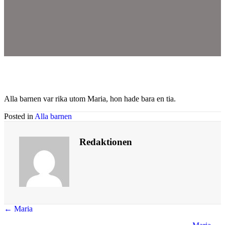
Alla barnen var rika utom Maria, hon hade bara en tia.
Posted in
Alla barnen
Redaktionen
Posts
← Maria
navigation