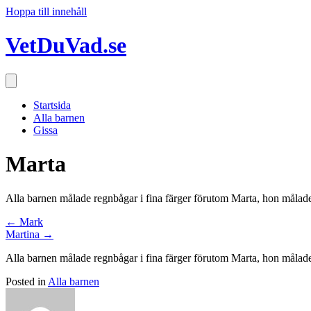
Hoppa till innehåll
VetDuVad.se
Startsida
Alla barnen
Gissa
Marta
Alla barnen målade regnbågar i fina färger förutom Marta, hon målad
Posts
← Mark
Martina →
navigation
Alla barnen målade regnbågar i fina färger förutom Marta, hon målad
Posted in
Alla barnen