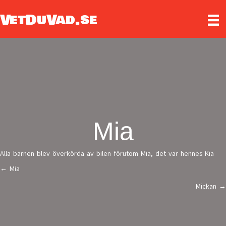
VetDuVad.se
Mia
Alla barnen blev överkörda av bilen förutom Mia, det var hennes Kia
← Mia
Posts
Mickan →
navigation