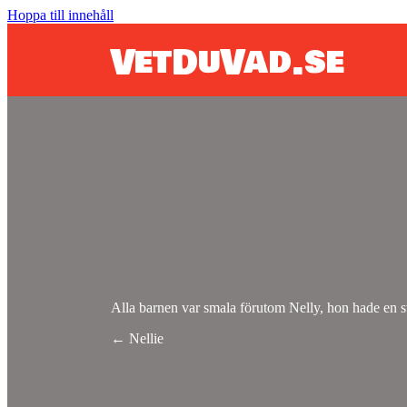
Hoppa till innehåll
VetDuVad.se
Alla barnen var smala förutom Nelly, hon hade en st
Posts
← Nellie
navigation