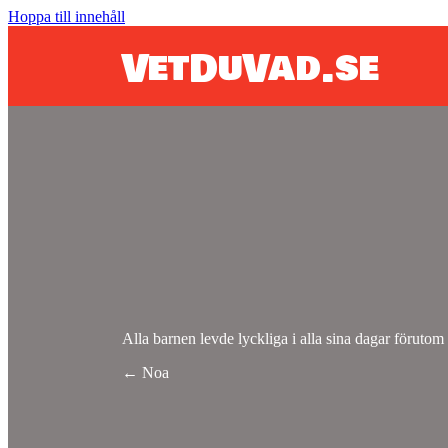
Hoppa till innehåll
VetDuVad.se
Alla barnen levde lyckliga i alla sina dagar förutom
Posts
← Noa
navigation