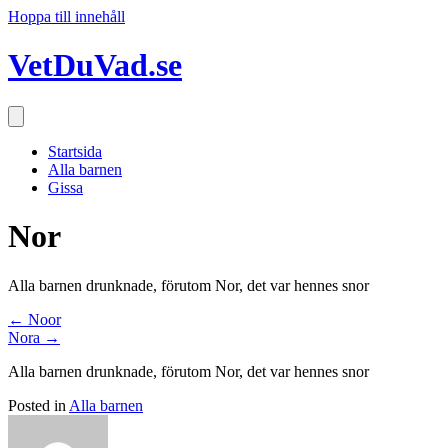
Hoppa till innehåll
VetDuVad.se
Startsida
Alla barnen
Gissa
Nor
Alla barnen drunknade, förutom Nor, det var hennes snor
Posts
← Noor
Nora →
navigation
Alla barnen drunknade, förutom Nor, det var hennes snor
Posted in
Alla barnen