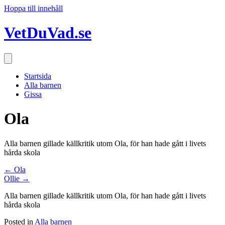
Hoppa till innehåll
VetDuVad.se
Startsida
Alla barnen
Gissa
Ola
Alla barnen gillade källkritik utom Ola, för han hade gått i livets
hårda skola
Posts
← Ola
Ollie →
navigation
Alla barnen gillade källkritik utom Ola, för han hade gått i livets
hårda skola
Posted in
Alla barnen