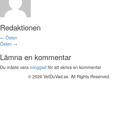
Redaktionen
Posts
← Östen
Östen →
navigation
Lämna en kommentar
Du måste vara
inloggad
för att skriva en kommentar
© 2026 VetDuVad.se. All Rights Reserved.
Skrolla
till
toppen