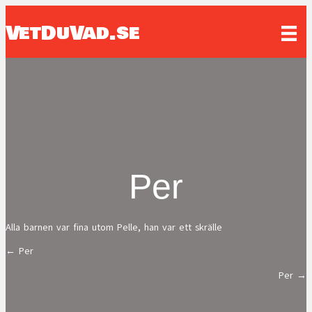
VetDuVad.se
Per
Alla barnen var fina utom Pelle, han var ett skrälle
← Per
Posts
Per →
navigation