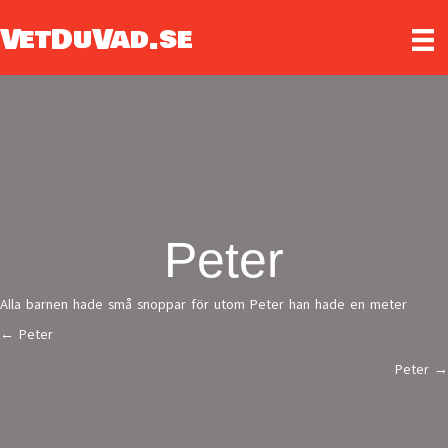
VetDuVad.se
Peter
Alla barnen hade små snoppar för utom Peter han hade en meter
← Peter
Posts
Peter →
navigation