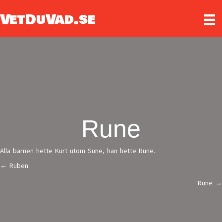
VetDuVad.se
Rune
Alla barnen hette Kurt utom Sune, han hette Rune.
← Ruben
Posts
Rune →
navigation