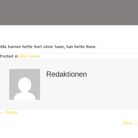
Alla barnen hette Kurt utom Sune, han hette Rune.
Posted in
Alla barnen
Redaktionen
← Ruben
Posts
Rune →
navigation