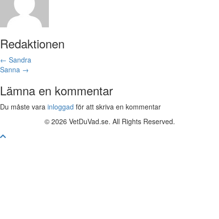
Redaktionen
Posts
← Sandra
Sanna →
navigation
Lämna en kommentar
Du måste vara
inloggad
för att skriva en kommentar
© 2026 VetDuVad.se. All Rights Reserved.
Skrolla
till
toppen