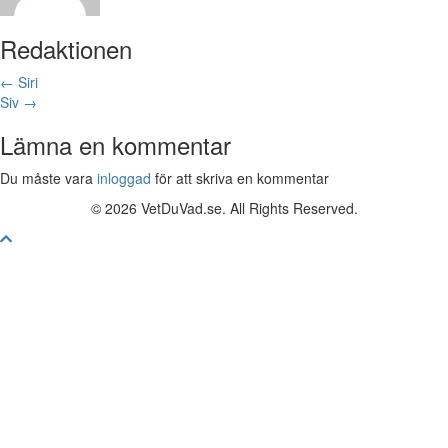
Redaktionen
Posts
← Siri
Siv →
navigation
Lämna en kommentar
Du måste vara
inloggad
för att skriva en kommentar
© 2026 VetDuVad.se. All Rights Reserved.
Skrolla
till
toppen