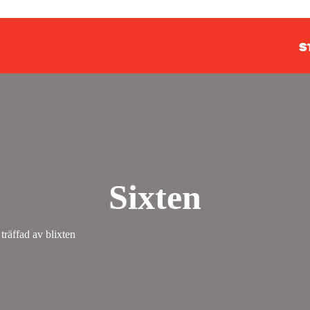
S
Sixten
träffad av blixten