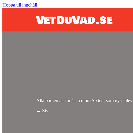
Hoppa till innehåll
VetDuVad.se
Alla barnen älskar åska utom Sixten, som nyss blev 
Posts
← Siv
navigation