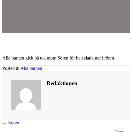
Alla barnen gick på toa utom Sören för han slank ner i rören
Posted in
Alla barnen
Redaktionen
Posts
← Sören
navigation