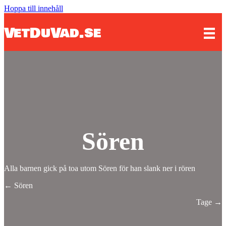
Hoppa till innehåll
VetDuVad.se
Sören
Alla barnen gick på toa utom Sören för han slank ner i rören
Posts
← Sören
navigation
Tage →