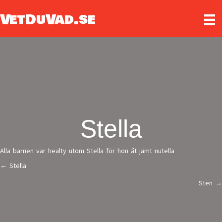
VetDuVad.se
Stella
Alla barnen var healty utom Stella för hon åt jämt nutella
← Stella
Posts
Sten →
navigation