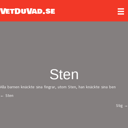
VetDuVad.se
Sten
Alla barnen knäckte sina fingrar, utom Sten, han knäckte sina ben
← Sten
Posts
Stig →
navigation