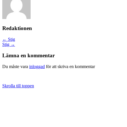
Redaktionen
Posts
← Stig
Stig →
navigation
Lämna en kommentar
Du måste vara
inloggad
för att skriva en kommentar
Skrolla till toppen