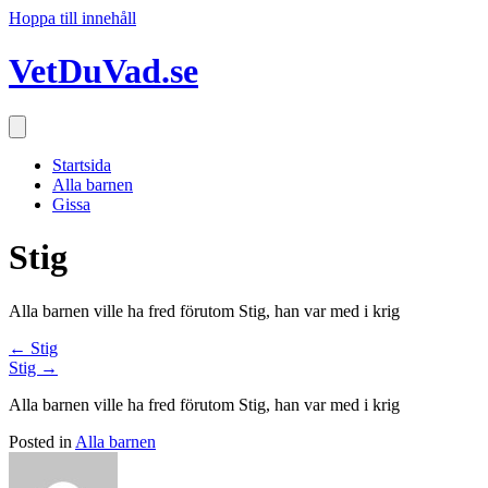
Hoppa till innehåll
VetDuVad.se
Startsida
Alla barnen
Gissa
Stig
Alla barnen ville ha fred förutom Stig, han var med i krig
Posts
← Stig
Stig →
navigation
Alla barnen ville ha fred förutom Stig, han var med i krig
Posted in
Alla barnen