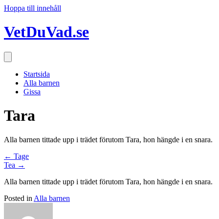
Hoppa till innehåll
VetDuVad.se
Startsida
Alla barnen
Gissa
Tara
Alla barnen tittade upp i trädet förutom Tara, hon hängde i en snara.
Posts
← Tage
Tea →
navigation
Alla barnen tittade upp i trädet förutom Tara, hon hängde i en snara.
Posted in
Alla barnen