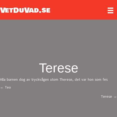
VetDuVad.se
Terese
Alla barnen dog av tryckvågen utom Therese, det var hon som fes
← Teo
Posts
Terese →
navigation