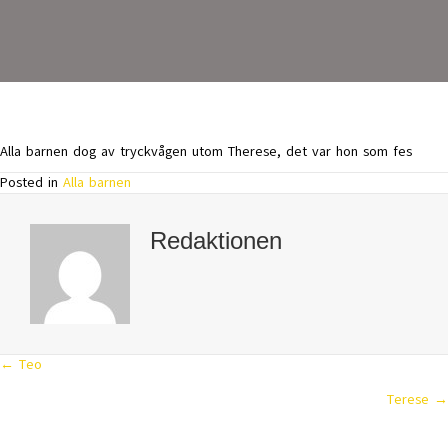
Alla barnen dog av tryckvågen utom Therese, det var hon som fes
Posted in
Alla barnen
Redaktionen
← Teo
Posts
Terese →
navigation