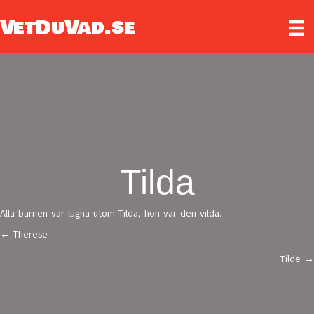
VetDuVad.se
Tilda
Alla barnen var lugna utom Tilda, hon var den vilda.
← Therese
Posts
Tilde →
navigation