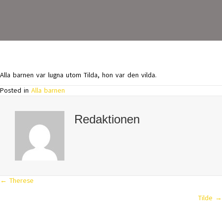
Alla barnen var lugna utom Tilda, hon var den vilda.
Posted in
Alla barnen
Redaktionen
← Therese
Posts
Tilde →
navigation