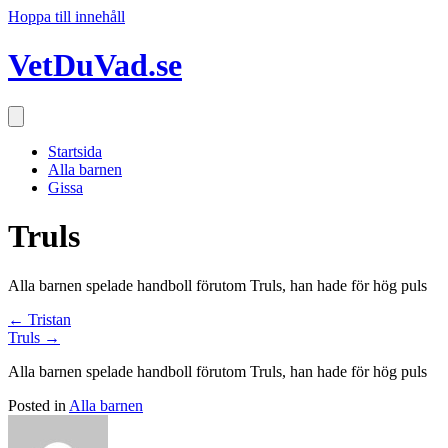
Hoppa till innehåll
VetDuVad.se
Startsida
Alla barnen
Gissa
Truls
Alla barnen spelade handboll förutom Truls, han hade för hög puls
Posts
← Tristan
Truls →
navigation
Alla barnen spelade handboll förutom Truls, han hade för hög puls
Posted in
Alla barnen