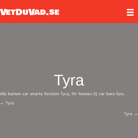
VetDuVad.se
Tyra
Alla barnen var smarta förutom Tyra, för hennes IQ var bara fyra.
← Tyra
Posts
Tyra →
navigation