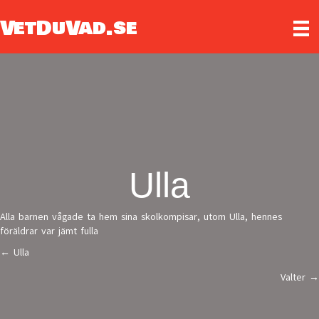
VetDuVad.se
Ulla
Alla barnen vågade ta hem sina skolkompisar, utom Ulla, hennes
föräldrar var jämt fulla
← Ulla
Posts
Valter →
navigation